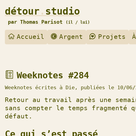
Aller
détour
.
studio
à
par
Thomas Parisot
Pronoms :
(
il / lui)
la
navigation
Accueil
Argent
Projets
À
Aller
au
contenu
Accéder
Weeknotes #284
à
la
Weeknotes écrites à Die, publiées le 10/06
liste
Retour au travail après une semai
des
sans compter le temps fragmenté q
notes
défaut.
hebdomadaires
Accéder
Ce qui s’est passé