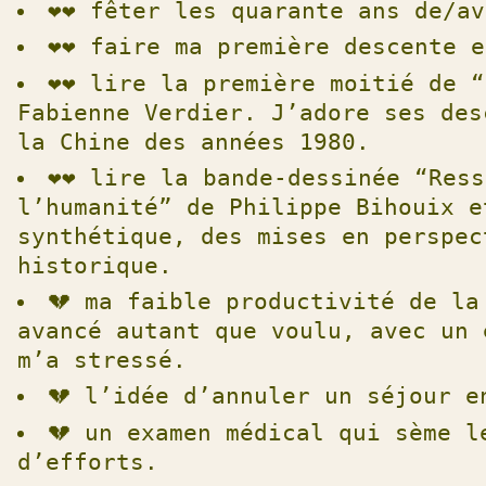
❤️❤️
fêter les quarante ans de/av
❤️❤️
faire ma première descente e
❤️❤️
lire la première moitié de “
Fabienne Verdier. J’adore ses des
la Chine des années 1980.
❤️❤️
lire la bande-dessinée “Ress
l’humanité” de Philippe Bihouix e
synthétique, des mises en perspec
historique.
💔
ma faible productivité de la
avancé autant que voulu, avec un 
m’a stressé.
💔
l’idée d’annuler un séjour e
💔
un examen médical qui sème l
d’efforts.