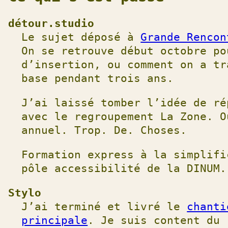
à
la
détour.studio
liste
Le sujet déposé à
Grande Rencon
des
On se retrouve début octobre po
projets
d’insertion, ou comment on a tr
base pendant trois ans.
J’ai laissé tomber l’idée de ré
avec le regroupement La Zone. O
annuel. Trop. De. Choses.
Formation express à la simplifi
pôle accessibilité de la DINUM.
Stylo
J’ai terminé et livré le
chanti
principale
. Je suis content du 